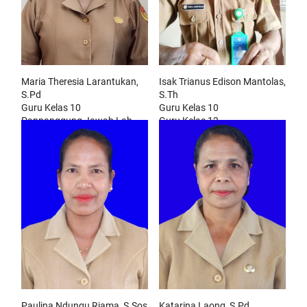
Maria Theresia Larantukan,
Isak Trianus Edison Mantolas,
S.Pd
S.Th
Guru Kelas 10
Guru Kelas 10
Pannanggung Jawab Lab
Guru Kelas 12
Biologi
Wali Kelas Xe
Paulina Ndungu Riama, S.Sos
Katarina Laong, S.Pd