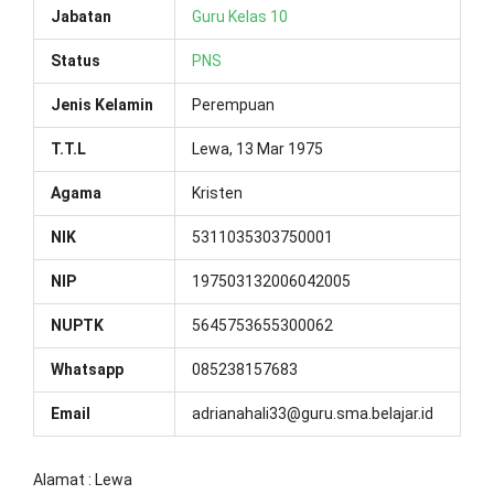
Jabatan
Guru Kelas 10
Status
PNS
Jenis Kelamin
Perempuan
T.T.L
Lewa, 13 Mar 1975
Agama
Kristen
NIK
5311035303750001
NIP
197503132006042005
NUPTK
5645753655300062
Whatsapp
085238157683
Email
adrianahali33@guru.sma.belajar.id
Alamat : Lewa