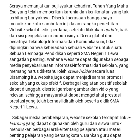
Seraya memanjatkan puji syukur kehadirat Tuhan Yang Maha
Esa yang telah memberikan karunia dan kenikmatan yang tak
terhitung banyaknya. Disertai perasaan bangga saya
menuliskan kata sambutan ini, dalam rangka penerbitan
Website sekolah edisi perdana, setelah dilakukan
update
, baik
dari sisi pengelolaan maupun isinya. Di era global dan
pesatnya Teknologi Informasi dan Komunikasi ini, tidak
dipungkiri bahwa keberadaan sebuah website untuk suatu
Sebuah Lembaga Pendidikan seperti SMA Negeri 1 Lewa
sangatlah penting. Wahana website dapat digunakan sebagai
media penyebarluasan informasi-informasi dari sekolah, yang
memang harus diketahui oleh
stake holder
secara luas.
Disamping itu, website juga dapat menjadi sarana promosi
sekolah yang cukup efektif. Berbagai kegiatan positif sekolah
dapat diunggah, disertai gambar-gambar dan vidio yang
relevan, sehingga masyarakat dapat mengetahui prestasi-
prestasi yang telah berhasil diraih oleh peserta didik SMA
Negeri 1 Lewa.
Sebagai media pembelajaran, website sekolah terdapat link
e-
learning
yang dapat digunakan oleh guru dan siswa untuk
menuliskan berbagai artikel tentang pelajaran atau materi
penting pelajaran yang bersangkutan. Bahkan guru dapat