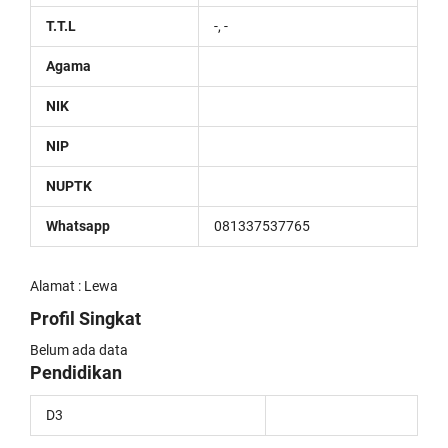
T.T.L
-, -
Agama
NIK
NIP
NUPTK
Whatsapp
081337537765
Alamat : Lewa
Profil Singkat
Belum ada data
Pendidikan
D3