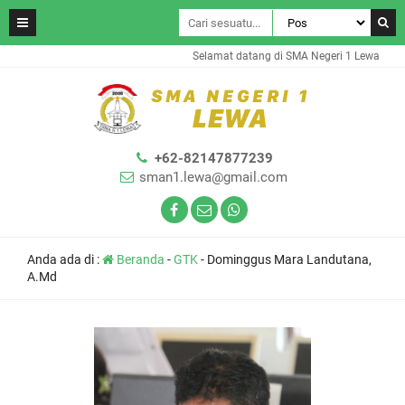
Selamat datang di SMA Negeri 1 Lewa
+62-82147877239
sman1.lewa@gmail.com
Anda ada di :
Beranda
-
GTK
-
Dominggus Mara Landutana,
A.Md