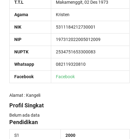
T.T.L
Makamenggit, 02 Des 1973
Agama
Kristen
NIK
5311184212730001
NIP
197312022005012009
NUPTK
2534751653300083
Whatsapp
082119320810
Facebook
Facebook
Alamat : Kangeli
Profil Singkat
Belum ada data
Pendidikan
S1
2000